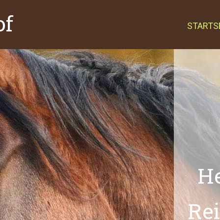
of
STARTS
H
Rei