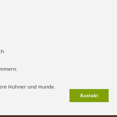
h.
ommern.
sere Hühner und Hunde.
Kontakt