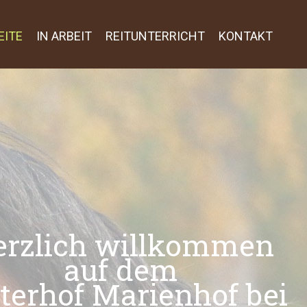
EITE
IN ARBEIT
REITUNTERRICHT
KONTAKT
erzlich willkommen
auf dem
terhof Marienhof bei